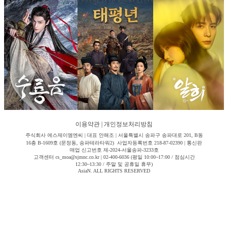
이용약관
|
개인정보처리방침
주식회사 에스제이엠엔씨 | 대표 안해조 | 서울특별시 송파구 송파대로 201, B동
16층 B-1609호 (문정동, 송파테라타워2) 사업자등록번호 218-87-02390 | 통신판
매업 신고번호 제-2024-서울송파-3233호
고객센터 cs_moa@sjmnc.co.kr | 02-400-6036 (평일 10:00~17:00 / 점심시간
12:30~13:30 / 주말 및 공휴일 휴무)
AsiaN. ALL RIGHTS RESERVED