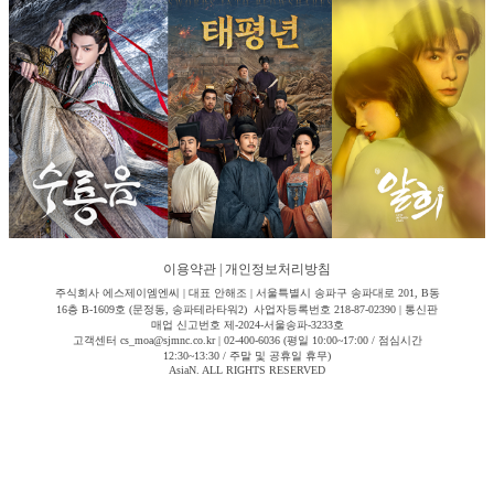
이용약관
|
개인정보처리방침
주식회사 에스제이엠엔씨 | 대표 안해조 | 서울특별시 송파구 송파대로 201, B동
16층 B-1609호 (문정동, 송파테라타워2) 사업자등록번호 218-87-02390 | 통신판
매업 신고번호 제-2024-서울송파-3233호
고객센터 cs_moa@sjmnc.co.kr | 02-400-6036 (평일 10:00~17:00 / 점심시간
12:30~13:30 / 주말 및 공휴일 휴무)
AsiaN. ALL RIGHTS RESERVED