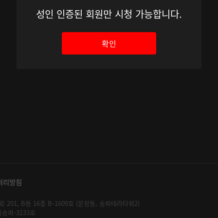
성인 인증된 회원만 시청 가능합니다.
확인
처리방침
01, B동 16층 B-1609호 (문정동, 송파테라타워2)
울송파-3233호