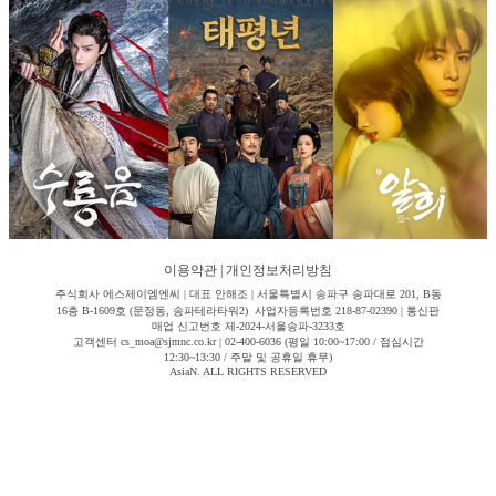
이용약관
|
개인정보처리방침
주식회사 에스제이엠엔씨 | 대표 안해조 | 서울특별시 송파구 송파대로 201, B동
16층 B-1609호 (문정동, 송파테라타워2) 사업자등록번호 218-87-02390 | 통신판
매업 신고번호 제-2024-서울송파-3233호
고객센터 cs_moa@sjmnc.co.kr | 02-400-6036 (평일 10:00~17:00 / 점심시간
12:30~13:30 / 주말 및 공휴일 휴무)
AsiaN. ALL RIGHTS RESERVED