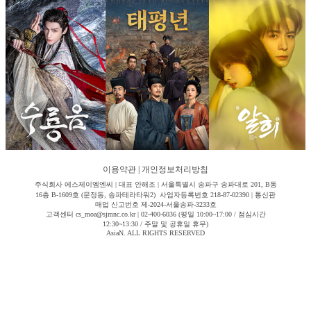
이용약관
|
개인정보처리방침
주식회사 에스제이엠엔씨 | 대표 안해조 | 서울특별시 송파구 송파대로 201, B동
16층 B-1609호 (문정동, 송파테라타워2) 사업자등록번호 218-87-02390 | 통신판
매업 신고번호 제-2024-서울송파-3233호
고객센터 cs_moa@sjmnc.co.kr | 02-400-6036 (평일 10:00~17:00 / 점심시간
12:30~13:30 / 주말 및 공휴일 휴무)
AsiaN. ALL RIGHTS RESERVED