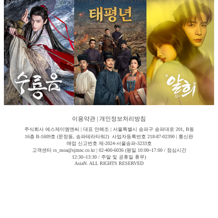
이용약관
|
개인정보처리방침
주식회사 에스제이엠엔씨 | 대표 안해조 | 서울특별시 송파구 송파대로 201, B동
16층 B-1609호 (문정동, 송파테라타워2) 사업자등록번호 218-87-02390 | 통신판
매업 신고번호 제-2024-서울송파-3233호
고객센터 cs_moa@sjmnc.co.kr | 02-400-6036 (평일 10:00~17:00 / 점심시간
12:30~13:30 / 주말 및 공휴일 휴무)
AsiaN. ALL RIGHTS RESERVED