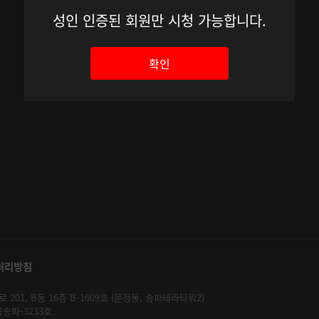
성인 인증된 회원만 시청 가능합니다.
확인
처리방침
01, B동 16층 B-1609호 (문정동, 송파테라타워2)
울송파-3233호