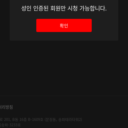
성인 인증된 회원만 시청 가능합니다.
확인
처리방침
01, B동 16층 B-1609호 (문정동, 송파테라타워2)
울송파-3233호