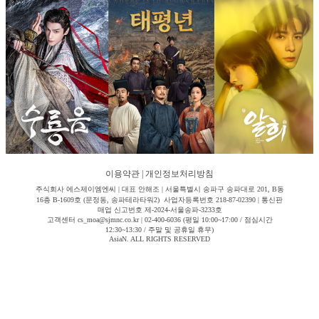
이용약관
|
개인정보처리방침
주식회사 에스제이엠엔씨 | 대표 안해조 | 서울특별시 송파구 송파대로 201, B동
16층 B-1609호 (문정동, 송파테라타워2) 사업자등록번호 218-87-02390 | 통신판
매업 신고번호 제-2024-서울송파-3233호
고객센터 cs_moa@sjmnc.co.kr | 02-400-6036 (평일 10:00~17:00 / 점심시간
12:30~13:30 / 주말 및 공휴일 휴무)
AsiaN. ALL RIGHTS RESERVED