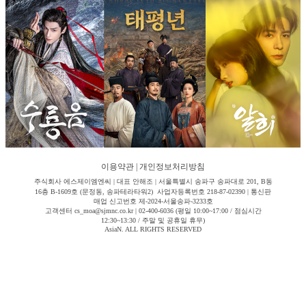
이용약관
|
개인정보처리방침
주식회사 에스제이엠엔씨 | 대표 안해조 | 서울특별시 송파구 송파대로 201, B동
16층 B-1609호 (문정동, 송파테라타워2) 사업자등록번호 218-87-02390 | 통신판
매업 신고번호 제-2024-서울송파-3233호
고객센터 cs_moa@sjmnc.co.kr | 02-400-6036 (평일 10:00~17:00 / 점심시간
12:30~13:30 / 주말 및 공휴일 휴무)
AsiaN. ALL RIGHTS RESERVED