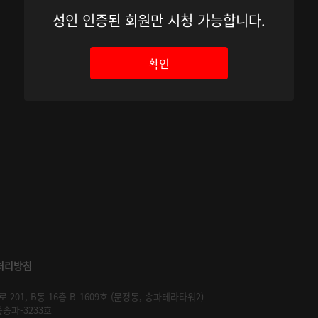
성인 인증된 회원만 시청 가능합니다.
확인
처리방침
01, B동 16층 B-1609호 (문정동, 송파테라타워2)
울송파-3233호