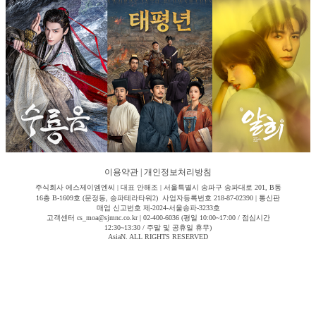
이용약관
|
개인정보처리방침
주식회사 에스제이엠엔씨 | 대표 안해조 | 서울특별시 송파구 송파대로 201, B동
16층 B-1609호 (문정동, 송파테라타워2) 사업자등록번호 218-87-02390 | 통신판
매업 신고번호 제-2024-서울송파-3233호
고객센터 cs_moa@sjmnc.co.kr | 02-400-6036 (평일 10:00~17:00 / 점심시간
12:30~13:30 / 주말 및 공휴일 휴무)
AsiaN. ALL RIGHTS RESERVED