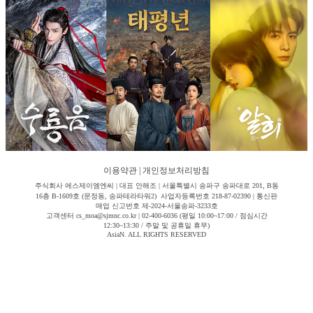
이용약관
|
개인정보처리방침
주식회사 에스제이엠엔씨 | 대표 안해조 | 서울특별시 송파구 송파대로 201, B동
16층 B-1609호 (문정동, 송파테라타워2) 사업자등록번호 218-87-02390 | 통신판
매업 신고번호 제-2024-서울송파-3233호
고객센터 cs_moa@sjmnc.co.kr | 02-400-6036 (평일 10:00~17:00 / 점심시간
12:30~13:30 / 주말 및 공휴일 휴무)
AsiaN. ALL RIGHTS RESERVED