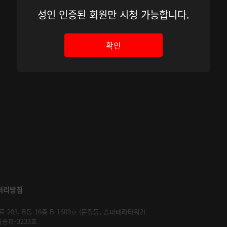
성인 인증된 회원만 시청 가능합니다.
확인
처리방침
01, B동 16층 B-1609호 (문정동, 송파테라타워2)
울송파-3233호