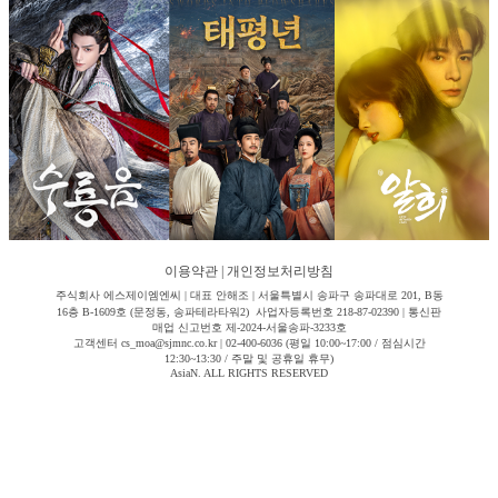
이용약관
|
개인정보처리방침
주식회사 에스제이엠엔씨 | 대표 안해조 | 서울특별시 송파구 송파대로 201, B동
16층 B-1609호 (문정동, 송파테라타워2) 사업자등록번호 218-87-02390 | 통신판
매업 신고번호 제-2024-서울송파-3233호
고객센터 cs_moa@sjmnc.co.kr | 02-400-6036 (평일 10:00~17:00 / 점심시간
12:30~13:30 / 주말 및 공휴일 휴무)
AsiaN. ALL RIGHTS RESERVED