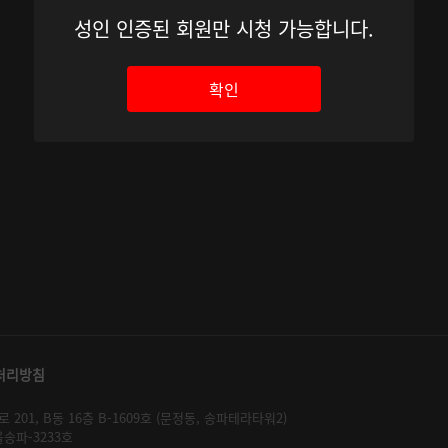
성인 인증된 회원만 시청 가능합니다.
확인
처리방침
01, B동 16층 B-1609호 (문정동, 송파테라타워2)
울송파-3233호