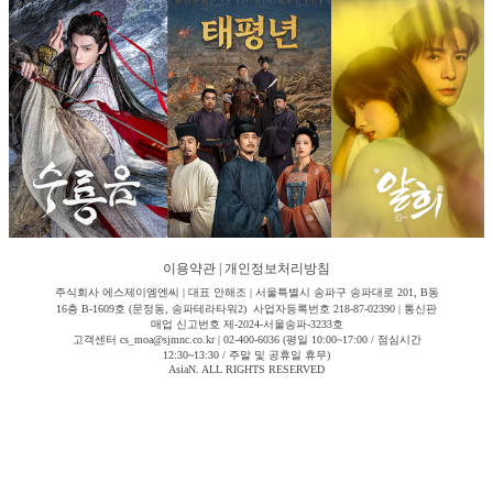
이용약관
|
개인정보처리방침
주식회사 에스제이엠엔씨 | 대표 안해조 | 서울특별시 송파구 송파대로 201, B동
16층 B-1609호 (문정동, 송파테라타워2) 사업자등록번호 218-87-02390 | 통신판
매업 신고번호 제-2024-서울송파-3233호
고객센터 cs_moa@sjmnc.co.kr | 02-400-6036 (평일 10:00~17:00 / 점심시간
12:30~13:30 / 주말 및 공휴일 휴무)
AsiaN. ALL RIGHTS RESERVED