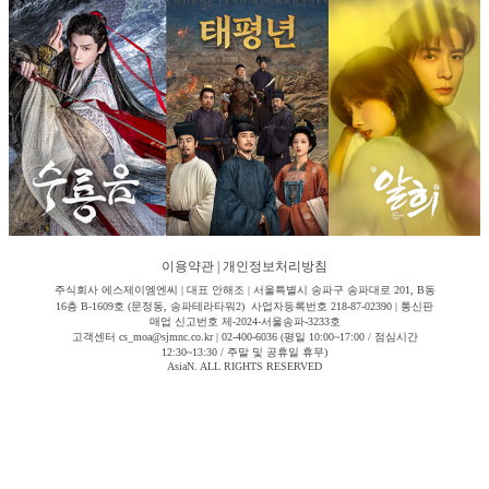
이용약관
|
개인정보처리방침
주식회사 에스제이엠엔씨 | 대표 안해조 | 서울특별시 송파구 송파대로 201, B동
16층 B-1609호 (문정동, 송파테라타워2) 사업자등록번호 218-87-02390 | 통신판
매업 신고번호 제-2024-서울송파-3233호
고객센터 cs_moa@sjmnc.co.kr | 02-400-6036 (평일 10:00~17:00 / 점심시간
12:30~13:30 / 주말 및 공휴일 휴무)
AsiaN. ALL RIGHTS RESERVED