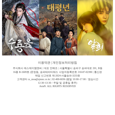
이용약관
|
개인정보처리방침
주식회사 에스제이엠엔씨 | 대표 안해조 | 서울특별시 송파구 송파대로 201, B동
16층 B-1609호 (문정동, 송파테라타워2) 사업자등록번호 218-87-02390 | 통신판
매업 신고번호 제-2024-서울송파-3233호
고객센터 cs_moa@sjmnc.co.kr | 02-400-6036 (평일 10:00~17:00 / 점심시간
12:30~13:30 / 주말 및 공휴일 휴무)
AsiaN. ALL RIGHTS RESERVED