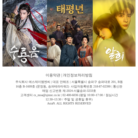
이용약관
|
개인정보처리방침
주식회사 에스제이엠엔씨 | 대표 안해조 | 서울특별시 송파구 송파대로 201, B동
16층 B-1609호 (문정동, 송파테라타워2) 사업자등록번호 218-87-02390 | 통신판
매업 신고번호 제-2024-서울송파-3233호
고객센터 cs_moa@sjmnc.co.kr | 02-400-6036 (평일 10:00~17:00 / 점심시간
12:30~13:30 / 주말 및 공휴일 휴무)
AsiaN. ALL RIGHTS RESERVED