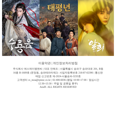
이용약관
|
개인정보처리방침
주식회사 에스제이엠엔씨 | 대표 안해조 | 서울특별시 송파구 송파대로 201, B동
16층 B-1609호 (문정동, 송파테라타워2) 사업자등록번호 218-87-02390 | 통신판
매업 신고번호 제-2024-서울송파-3233호
고객센터 cs_moa@sjmnc.co.kr | 02-400-6036 (평일 10:00~17:00 / 점심시간
12:30~13:30 / 주말 및 공휴일 휴무)
AsiaN. ALL RIGHTS RESERVED