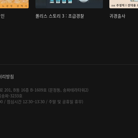
핍인
폴리스 스토리 3 : 초급경찰
귀경출사
처리방침
01, B동 16층 B-1609호 (문정동, 송파테라타워2)
울송파-3233호
:00 / 점심시간 12:30~13:30 / 주말 및 공휴일 휴무)