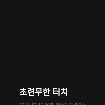
초련무한 터치
2024-10-11
90분
15세이상관람가