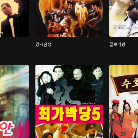
강시선생
팔보기병