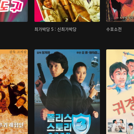
최가박당 5 : 신최가박당
수호소전