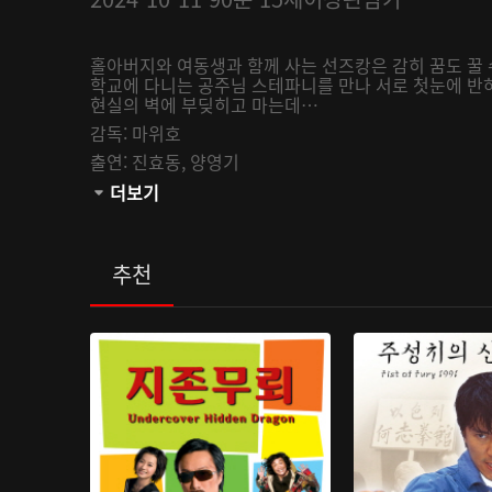
홀아버지와 여동생과 함께 사는 선즈캉은 감히 꿈도 꿀 
학교에 다니는 공주님 스테파니를 만나 서로 첫눈에 반하
현실의 벽에 부딪히고 마는데…
감독:
마위호
출연:
진효동,
양영기
관람등급:
더보기
추천