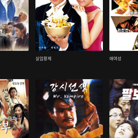
실업황제
애여성