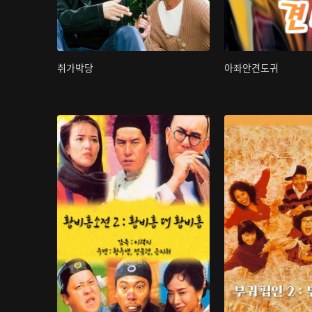
취가박당
아좌안견도귀