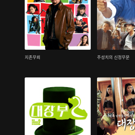
지존무뢰
주성치의 신정무문