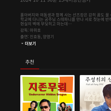
홀아버지와 여동생과 함께 사는 선즈캉은 감히 꿈도 꿀 
학교에 다니는 공주님 스테파니를 만나 서로 첫눈에 반하
현실의 벽에 부딪히고 마는데…
감독:
마위호
출연:
진효동,
양영기
관람등급:
더보기
추천