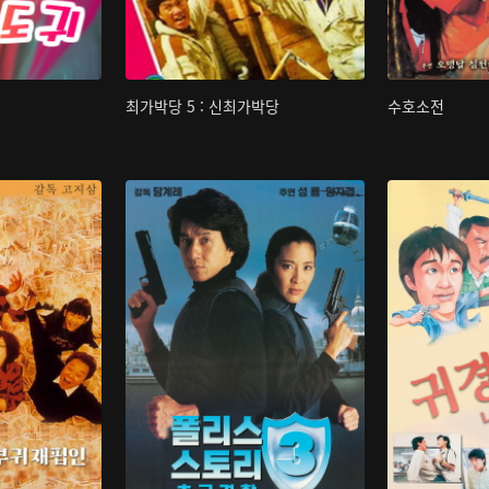
최가박당 5 : 신최가박당
수호소전