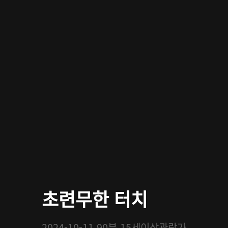
초련무한 터치
2024-10-11
90분
15세이상관람가