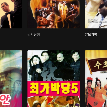
강시선생
팔보기병