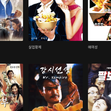
실업황제
애여성