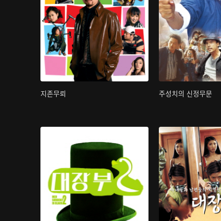
지존무뢰
주성치의 신정무문