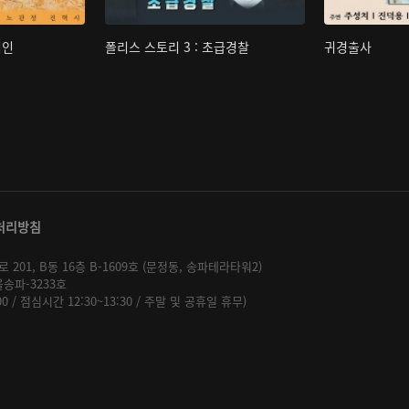
핍인
폴리스 스토리 3 : 초급경찰
귀경출사
처리방침
01, B동 16층 B-1609호 (문정동, 송파테라타워2)
울송파-3233호
:00 / 점심시간 12:30~13:30 / 주말 및 공휴일 휴무)