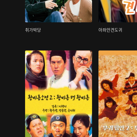
취가박당
아좌안견도귀