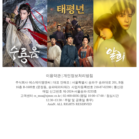
이용약관
|
개인정보처리방침
주식회사 에스제이엠엔씨 | 대표 안해조 | 서울특별시 송파구 송파대로 201, B동
16층 B-1609호 (문정동, 송파테라타워2) 사업자등록번호 218-87-02390 | 통신판
매업 신고번호 제-2024-서울송파-3233호
고객센터 cs_moa@sjmnc.co.kr | 02-400-6036 (평일 10:00~17:00 / 점심시간
12:30~13:30 / 주말 및 공휴일 휴무)
AsiaN. ALL RIGHTS RESERVED