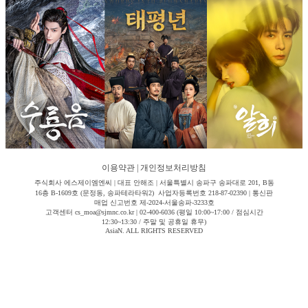
이용약관
|
개인정보처리방침
주식회사 에스제이엠엔씨 | 대표 안해조 | 서울특별시 송파구 송파대로 201, B동
16층 B-1609호 (문정동, 송파테라타워2) 사업자등록번호 218-87-02390 | 통신판
매업 신고번호 제-2024-서울송파-3233호
고객센터 cs_moa@sjmnc.co.kr | 02-400-6036 (평일 10:00~17:00 / 점심시간
12:30~13:30 / 주말 및 공휴일 휴무)
AsiaN. ALL RIGHTS RESERVED