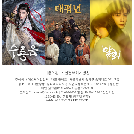
이용약관
|
개인정보처리방침
주식회사 에스제이엠엔씨 | 대표 안해조 | 서울특별시 송파구 송파대로 201, B동
16층 B-1609호 (문정동, 송파테라타워2) 사업자등록번호 218-87-02390 | 통신판
매업 신고번호 제-2024-서울송파-3233호
고객센터 cs_moa@sjmnc.co.kr | 02-400-6036 (평일 10:00~17:00 / 점심시간
12:30~13:30 / 주말 및 공휴일 휴무)
AsiaN. ALL RIGHTS RESERVED