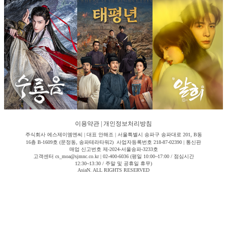
이용약관
|
개인정보처리방침
주식회사 에스제이엠엔씨 | 대표 안해조 | 서울특별시 송파구 송파대로 201, B동
16층 B-1609호 (문정동, 송파테라타워2) 사업자등록번호 218-87-02390 | 통신판
매업 신고번호 제-2024-서울송파-3233호
고객센터 cs_moa@sjmnc.co.kr | 02-400-6036 (평일 10:00~17:00 / 점심시간
12:30~13:30 / 주말 및 공휴일 휴무)
AsiaN. ALL RIGHTS RESERVED