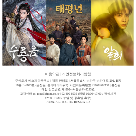
이용약관
|
개인정보처리방침
주식회사 에스제이엠엔씨 | 대표 안해조 | 서울특별시 송파구 송파대로 201, B동
16층 B-1609호 (문정동, 송파테라타워2) 사업자등록번호 218-87-02390 | 통신판
매업 신고번호 제-2024-서울송파-3233호
고객센터 cs_moa@sjmnc.co.kr | 02-400-6036 (평일 10:00~17:00 / 점심시간
12:30~13:30 / 주말 및 공휴일 휴무)
AsiaN. ALL RIGHTS RESERVED