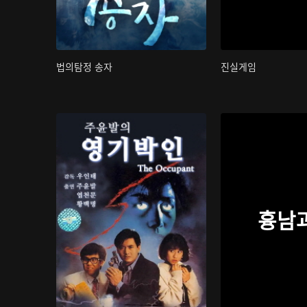
법의탐정 송자
진실게임
흉남