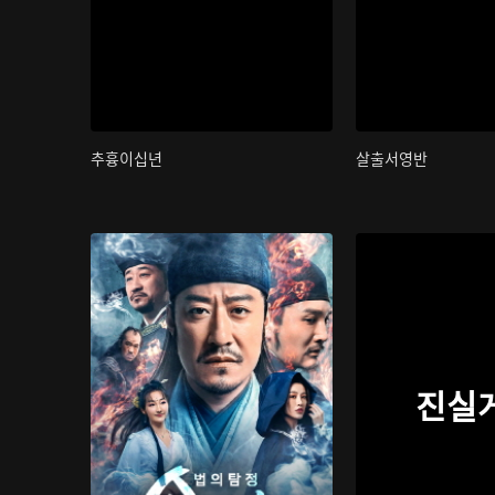
추흉이십년
살출서영반
진실