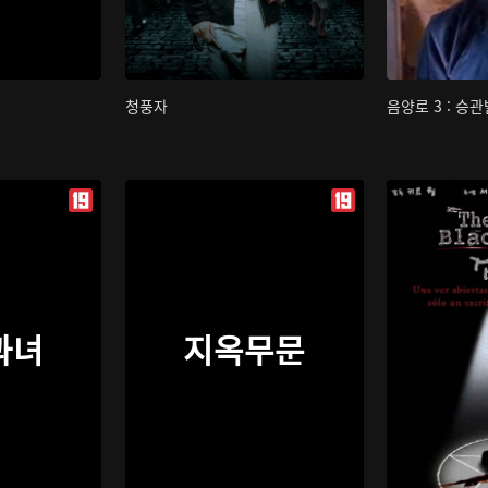
청풍자
음양로 3 : 승
과녀
지옥무문