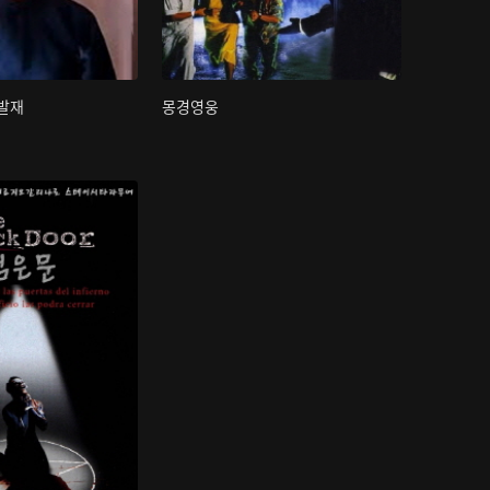
관발재
몽경영웅