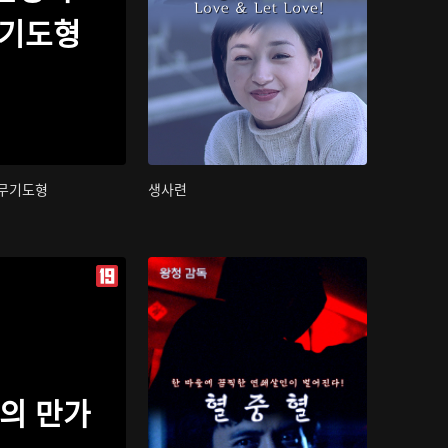
무기도형
 무기도형
생사련
의 만가