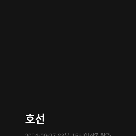
호선
2024-09-27
83분
15세이상관람가