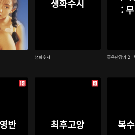
생화수시
: 
생화수시
흑옥단장가 2 :
영반
최후고양
복수