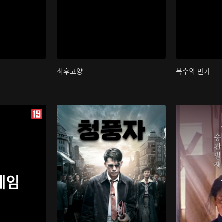
최후고양
복수의 만가
게임