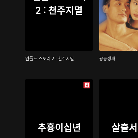
2 : 천주지멸
언톨드 스토리 2 : 천주지멸
용등쟁패
추흉이십년
살출서