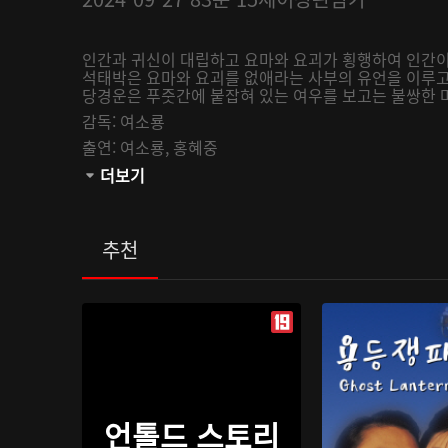
인간과 귀신이 대립하고 요마와 요괴가 횡행하여 인간이
석태박은 요마와 요괴를 없애라는 사부의 유언을 이루고
당경운은 푸줏간에 붙잡혀 있는 여우를 보고는 불쌍한 
감독:
여소룡
출연:
여소룡,
홍혜중
관람등급:
더보기
추천
언톨드 스토리