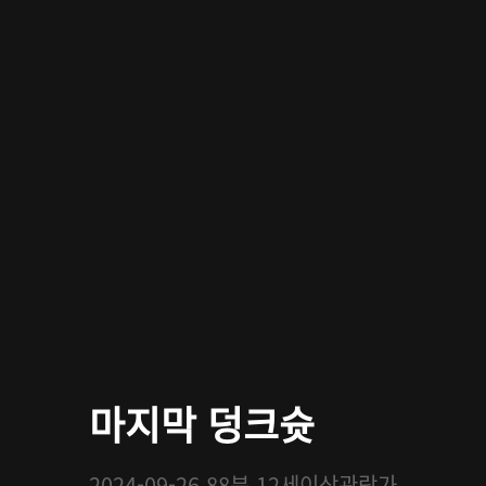
마지막 덩크슛
2024-09-26
88분
12세이상관람가