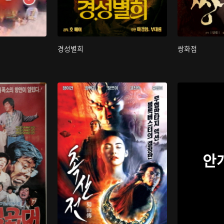
경성별희
쌍화점
안