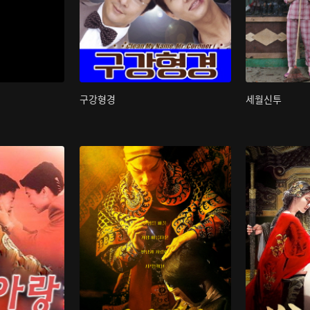
구강형경
세월신투