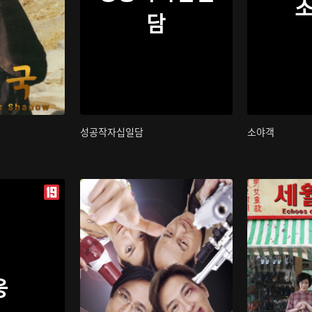
담
성공작자십일담
소야객
웅