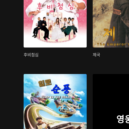
후비첨심
제국
영