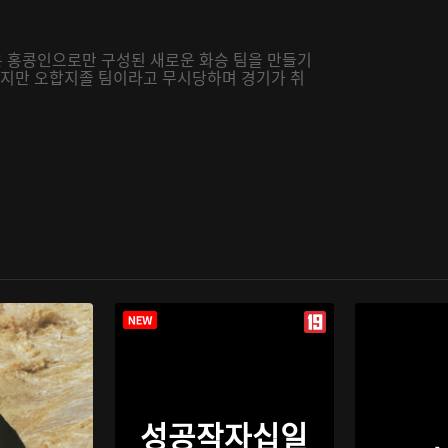
 홍콩인으로만 구성된 새로운 화승 팀을 만들기
 하지만 오합지졸 팀이라고 무시당하며 경기가 취
성공작자십일