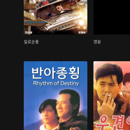
일로순풍
영웅