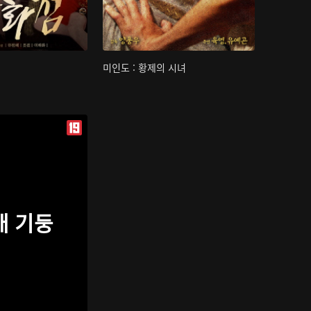
미인도 : 황제의 시녀
개 기둥