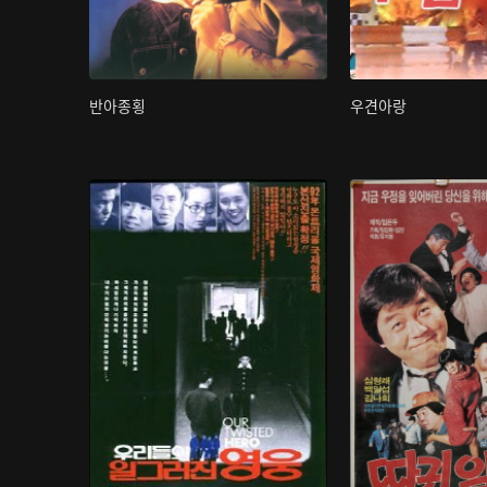
반아종횡
우견아랑