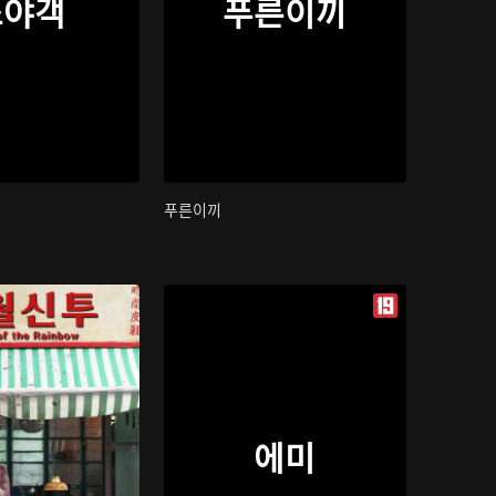
소야객
푸른이끼
푸른이끼
에미