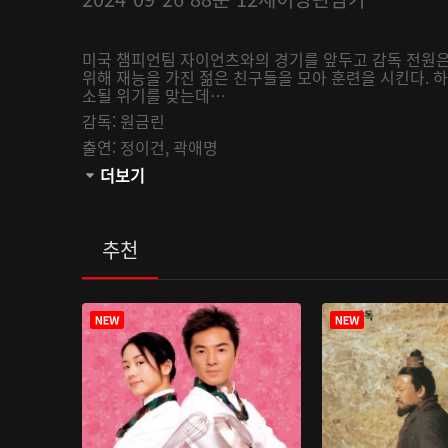
미국 챔피언팀 자이언츠와의 경기를 앞두고 감독 전원은
위해 재능을 가진 젊은 친구들을 모아 훈련을 시킨다.
소될 위기를 맞는데…
감독:
원금린
출연:
정이건,
곽애명
관람등급:
더보기
추천