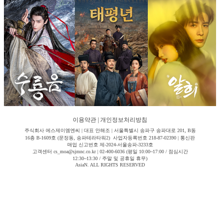
이용약관
|
개인정보처리방침
주식회사 에스제이엠엔씨 | 대표 안해조 | 서울특별시 송파구 송파대로 201, B동
16층 B-1609호 (문정동, 송파테라타워2) 사업자등록번호 218-87-02390 | 통신판
매업 신고번호 제-2024-서울송파-3233호
고객센터 cs_moa@sjmnc.co.kr | 02-400-6036 (평일 10:00~17:00 / 점심시간
12:30~13:30 / 주말 및 공휴일 휴무)
AsiaN. ALL RIGHTS RESERVED