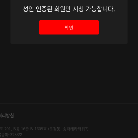
성인 인증된 회원만 시청 가능합니다.
확인
처리방침
01, B동 16층 B-1609호 (문정동, 송파테라타워2)
울송파-3233호