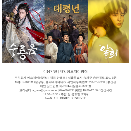
이용약관
|
개인정보처리방침
주식회사 에스제이엠엔씨 | 대표 안해조 | 서울특별시 송파구 송파대로 201, B동
16층 B-1609호 (문정동, 송파테라타워2) 사업자등록번호 218-87-02390 | 통신판
매업 신고번호 제-2024-서울송파-3233호
고객센터 cs_moa@sjmnc.co.kr | 02-400-6036 (평일 10:00~17:00 / 점심시간
12:30~13:30 / 주말 및 공휴일 휴무)
AsiaN. ALL RIGHTS RESERVED