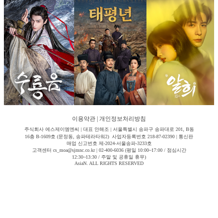
이용약관
|
개인정보처리방침
주식회사 에스제이엠엔씨 | 대표 안해조 | 서울특별시 송파구 송파대로 201, B동
16층 B-1609호 (문정동, 송파테라타워2) 사업자등록번호 218-87-02390 | 통신판
매업 신고번호 제-2024-서울송파-3233호
고객센터 cs_moa@sjmnc.co.kr | 02-400-6036 (평일 10:00~17:00 / 점심시간
12:30~13:30 / 주말 및 공휴일 휴무)
AsiaN. ALL RIGHTS RESERVED