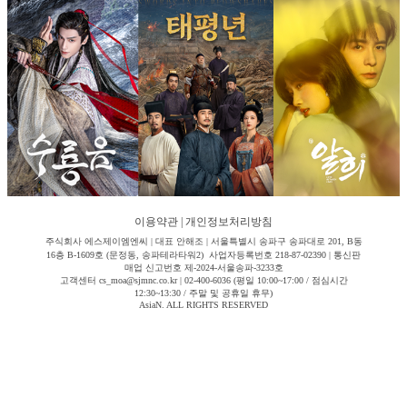
이용약관
|
개인정보처리방침
주식회사 에스제이엠엔씨 | 대표 안해조 | 서울특별시 송파구 송파대로 201, B동
16층 B-1609호 (문정동, 송파테라타워2) 사업자등록번호 218-87-02390 | 통신판
매업 신고번호 제-2024-서울송파-3233호
고객센터 cs_moa@sjmnc.co.kr | 02-400-6036 (평일 10:00~17:00 / 점심시간
12:30~13:30 / 주말 및 공휴일 휴무)
AsiaN. ALL RIGHTS RESERVED