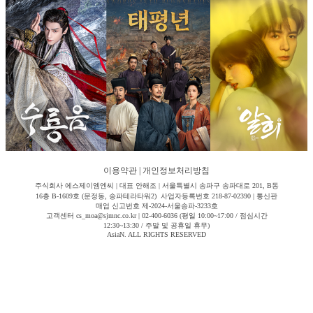
이용약관
|
개인정보처리방침
주식회사 에스제이엠엔씨 | 대표 안해조 | 서울특별시 송파구 송파대로 201, B동
16층 B-1609호 (문정동, 송파테라타워2) 사업자등록번호 218-87-02390 | 통신판
매업 신고번호 제-2024-서울송파-3233호
고객센터 cs_moa@sjmnc.co.kr | 02-400-6036 (평일 10:00~17:00 / 점심시간
12:30~13:30 / 주말 및 공휴일 휴무)
AsiaN. ALL RIGHTS RESERVED