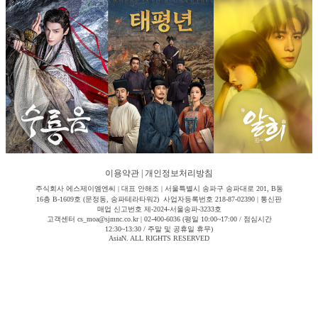
이용약관
|
개인정보처리방침
주식회사 에스제이엠엔씨 | 대표 안해조 | 서울특별시 송파구 송파대로 201, B동
16층 B-1609호 (문정동, 송파테라타워2) 사업자등록번호 218-87-02390 | 통신판
매업 신고번호 제-2024-서울송파-3233호
고객센터 cs_moa@sjmnc.co.kr | 02-400-6036 (평일 10:00~17:00 / 점심시간
12:30~13:30 / 주말 및 공휴일 휴무)
AsiaN. ALL RIGHTS RESERVED