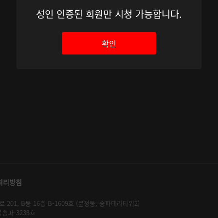
성인 인증된 회원만 시청 가능합니다.
확인
처리방침
01, B동 16층 B-1609호 (문정동, 송파테라타워2)
울송파-3233호