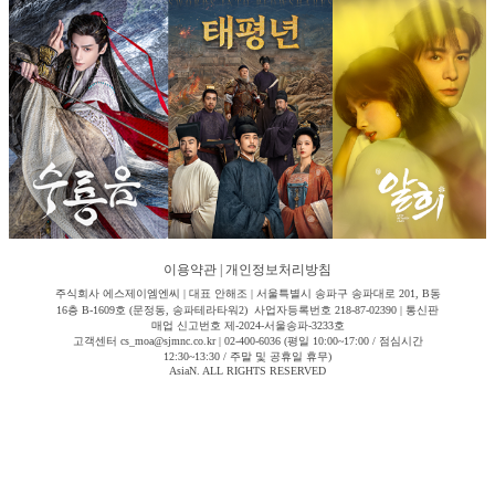
이용약관
|
개인정보처리방침
주식회사 에스제이엠엔씨 | 대표 안해조 | 서울특별시 송파구 송파대로 201, B동
16층 B-1609호 (문정동, 송파테라타워2) 사업자등록번호 218-87-02390 | 통신판
매업 신고번호 제-2024-서울송파-3233호
고객센터 cs_moa@sjmnc.co.kr | 02-400-6036 (평일 10:00~17:00 / 점심시간
12:30~13:30 / 주말 및 공휴일 휴무)
AsiaN. ALL RIGHTS RESERVED