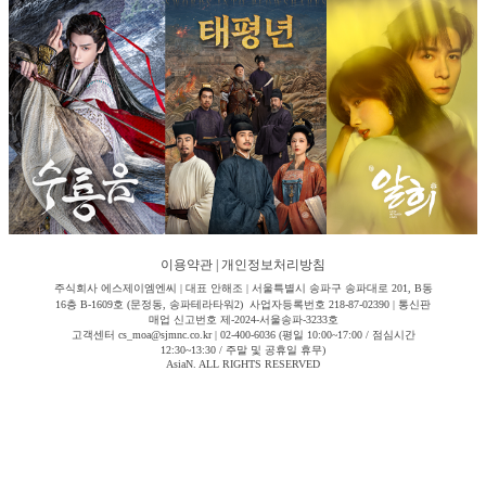
이용약관
|
개인정보처리방침
주식회사 에스제이엠엔씨 | 대표 안해조 | 서울특별시 송파구 송파대로 201, B동
16층 B-1609호 (문정동, 송파테라타워2) 사업자등록번호 218-87-02390 | 통신판
매업 신고번호 제-2024-서울송파-3233호
고객센터 cs_moa@sjmnc.co.kr | 02-400-6036 (평일 10:00~17:00 / 점심시간
12:30~13:30 / 주말 및 공휴일 휴무)
AsiaN. ALL RIGHTS RESERVED