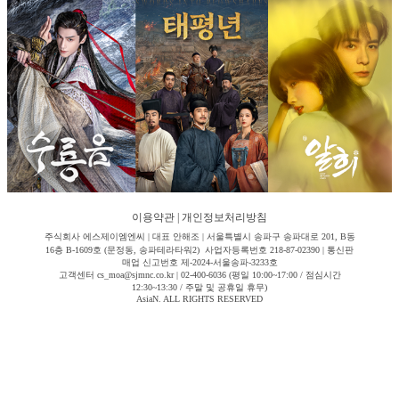
이용약관
|
개인정보처리방침
주식회사 에스제이엠엔씨 | 대표 안해조 | 서울특별시 송파구 송파대로 201, B동
16층 B-1609호 (문정동, 송파테라타워2) 사업자등록번호 218-87-02390 | 통신판
매업 신고번호 제-2024-서울송파-3233호
고객센터 cs_moa@sjmnc.co.kr | 02-400-6036 (평일 10:00~17:00 / 점심시간
12:30~13:30 / 주말 및 공휴일 휴무)
AsiaN. ALL RIGHTS RESERVED