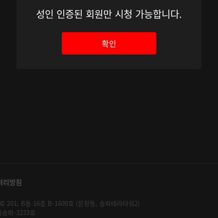
성인 인증된 회원만 시청 가능합니다.
확인
처리방침
01, B동 16층 B-1609호 (문정동, 송파테라타워2)
울송파-3233호