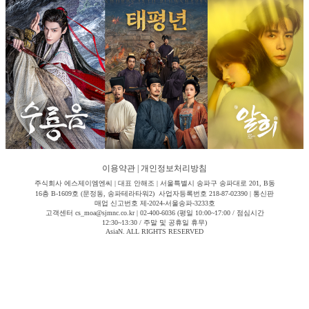
이용약관
|
개인정보처리방침
주식회사 에스제이엠엔씨 | 대표 안해조 | 서울특별시 송파구 송파대로 201, B동
16층 B-1609호 (문정동, 송파테라타워2) 사업자등록번호 218-87-02390 | 통신판
매업 신고번호 제-2024-서울송파-3233호
고객센터 cs_moa@sjmnc.co.kr | 02-400-6036 (평일 10:00~17:00 / 점심시간
12:30~13:30 / 주말 및 공휴일 휴무)
AsiaN. ALL RIGHTS RESERVED