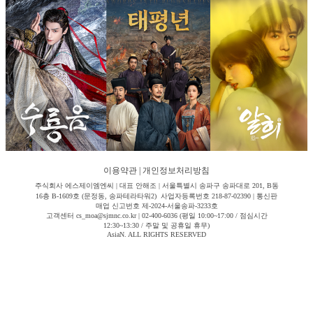
이용약관
|
개인정보처리방침
주식회사 에스제이엠엔씨 | 대표 안해조 | 서울특별시 송파구 송파대로 201, B동
16층 B-1609호 (문정동, 송파테라타워2) 사업자등록번호 218-87-02390 | 통신판
매업 신고번호 제-2024-서울송파-3233호
고객센터 cs_moa@sjmnc.co.kr | 02-400-6036 (평일 10:00~17:00 / 점심시간
12:30~13:30 / 주말 및 공휴일 휴무)
AsiaN. ALL RIGHTS RESERVED