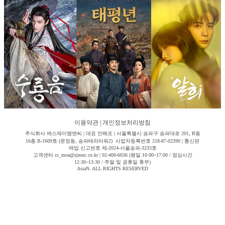
이용약관
|
개인정보처리방침
주식회사 에스제이엠엔씨 | 대표 안해조 | 서울특별시 송파구 송파대로 201, B동
16층 B-1609호 (문정동, 송파테라타워2) 사업자등록번호 218-87-02390 | 통신판
매업 신고번호 제-2024-서울송파-3233호
고객센터 cs_moa@sjmnc.co.kr | 02-400-6036 (평일 10:00~17:00 / 점심시간
12:30~13:30 / 주말 및 공휴일 휴무)
AsiaN. ALL RIGHTS RESERVED