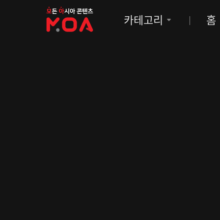
MOA
카테고리
홈