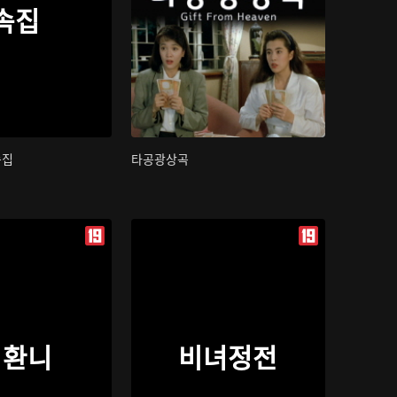
속집
속집
타공광상곡
희환니
비녀정전