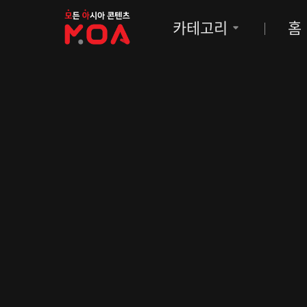
MOA
카테고리
홈