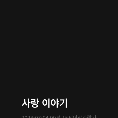
사랑 이야기
2024-07-04
90분
15세이상관람가