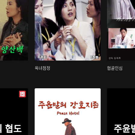
옥녀첨정
협골인심
 협도
주윤