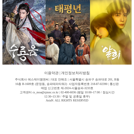
이용약관
|
개인정보처리방침
주식회사 에스제이엠엔씨 | 대표 안해조 | 서울특별시 송파구 송파대로 201, B동
16층 B-1609호 (문정동, 송파테라타워2) 사업자등록번호 218-87-02390 | 통신판
매업 신고번호 제-2024-서울송파-3233호
고객센터 cs_moa@sjmnc.co.kr | 02-400-6036 (평일 10:00~17:00 / 점심시간
12:30~13:30 / 주말 및 공휴일 휴무)
AsiaN. ALL RIGHTS RESERVED