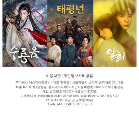
이용약관
|
개인정보처리방침
주식회사 에스제이엠엔씨 | 대표 안해조 | 서울특별시 송파구 송파대로 201, B동
16층 B-1609호 (문정동, 송파테라타워2) 사업자등록번호 218-87-02390 | 통신판
매업 신고번호 제-2024-서울송파-3233호
고객센터 cs_moa@sjmnc.co.kr | 02-400-6036 (평일 10:00~17:00 / 점심시간
12:30~13:30 / 주말 및 공휴일 휴무)
AsiaN. ALL RIGHTS RESERVED