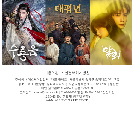
이용약관
|
개인정보처리방침
주식회사 에스제이엠엔씨 | 대표 안해조 | 서울특별시 송파구 송파대로 201, B동
16층 B-1609호 (문정동, 송파테라타워2) 사업자등록번호 218-87-02390 | 통신판
매업 신고번호 제-2024-서울송파-3233호
고객센터 cs_moa@sjmnc.co.kr | 02-400-6036 (평일 10:00~17:00 / 점심시간
12:30~13:30 / 주말 및 공휴일 휴무)
AsiaN. ALL RIGHTS RESERVED